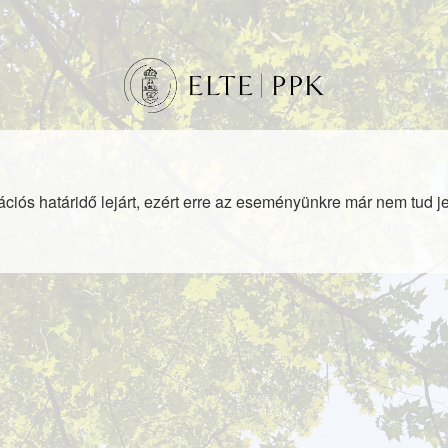
ációs határidő lejárt, ezért erre az eseményünkre már nem tud je