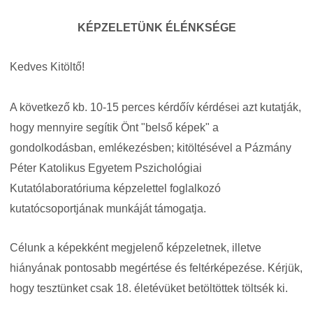
KÉPZELETÜNK ÉLÉNKSÉGE
Kedves Kitöltő!
A következő kb. 10-15 perces kérdőív kérdései azt kutatják,
hogy mennyire segítik Önt "belső képek" a
gondolkodásban, emlékezésben; kitöltésével a Pázmány
Péter Katolikus Egyetem Pszichológiai
Kutatólaboratóriuma képzelettel foglalkozó
kutatócsoportjának munkáját támogatja.
Célunk a képekként megjelenő képzeletnek, illetve
hiányának pontosabb megértése és feltérképezése. Kérjük,
hogy tesztünket csak 18. életévüket betöltöttek töltsék ki.