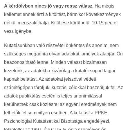
A kérdőívben nincs jó vagy rossz válasz.
Ha mégis
kellemetlennek érzi a kitöltést, bármikor következmények
nélkül megszakíthatja. Kitöltése körülbelül 10-15 percet
vesz igénybe.
Kutatásunkban való részvétel önkéntes és anonim, nem
szükséges megadnia olyan adatokat, amelyek alapján Ön
beazonosítható lenne. Minden választ bizalmasan
kezelünk, az adatokba kizárólag a kutatócsoport tagjai
kapnak belátást. Az adatokat jelszóval védett
számítógépen tároljuk, kutatási célokkal használjuk fel. Az
adatok publikálás esetén is teljes anonimitással
kerülhetnek csak közlésre; az egyéni eredmények nem
lelhetők fel semmilyen esetben. A kutatást a PPKE
Pszichológiai Kutatásetikai Bizottsága engedélyezi,
tekintettel az 1997. évi CLIV tv. és a személyes és