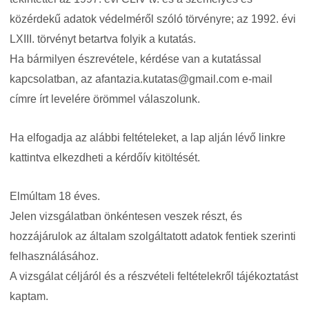
közérdekű adatok védelméről szóló törvényre; az 1992. évi
LXIII. törvényt betartva folyik a kutatás.
Ha bármilyen észrevétele, kérdése van a kutatással
kapcsolatban, az afantazia.kutatas@gmail.com e-mail
címre írt levelére örömmel válaszolunk.
Ha elfogadja az alábbi feltételeket, a lap alján lévő linkre
kattintva elkezdheti a kérdőív kitöltését.
Elmúltam 18 éves.
Jelen vizsgálatban önkéntesen veszek részt, és
hozzájárulok az általam szolgáltatott adatok fentiek szerinti
felhasználásához.
A vizsgálat céljáról és a részvételi feltételekről tájékoztatást
kaptam.