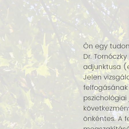
Ön egy tudom
Dr. Tornóczky
adjunktusa (
Jelen vizsgál
felfogásának 
pszichológiai jellemzők 
következménye
önkéntes. A 
megszakításár