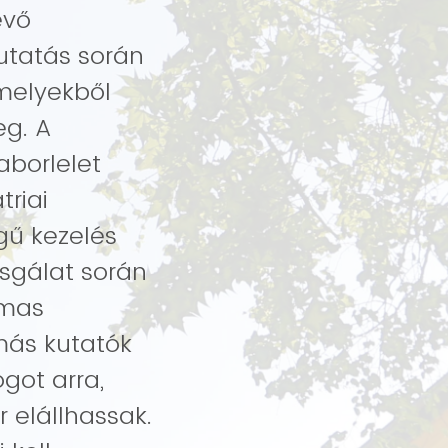
evő
kutatás során
amelyekből
eg. A
aborlelet
gű kezelés
lmas
 más kutatók
got arra,
 elállhassak.