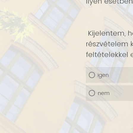
Ilyen esetben
Kijelentem, 
részvételem k
feltételekkel 
igen
nem