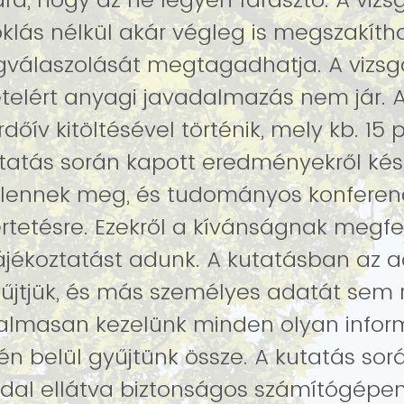
klás nélkül akár végleg is megszakítha
válaszolását megtagadhatja. A vizsg
ételért anyagi javadalmazás nem jár. A
dőív kitöltésével történik, mely kb. 15 
utatás során kapott eredményekről ké
jelennek meg, és tudományos konferen
rtetésre. Ezekről a kívánságnak megfe
ájékoztatást adunk. A kutatásban az 
űjtjük, és más személyes adatát sem r
zalmasan kezelünk minden olyan inform
én belül gyűjtünk össze. A kutatás sor
dal ellátva biztonságos számítógépen 