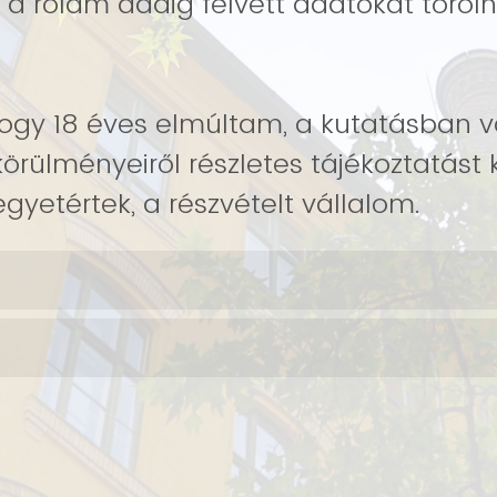
 a rólam addig felvett adatokat törölni
hogy 18 éves elmúltam, a kutatásban v
örülményeiről részletes tájékoztatást
egyetértek, a részvételt vállalom.