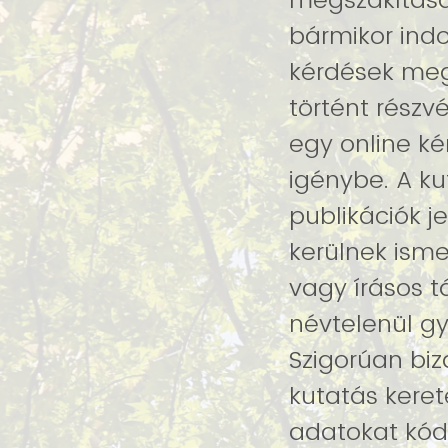
bármikor indo
kérdések meg
történt részv
egy online kér
igénybe. A k
publikációk 
kerülnek isme
vagy írásos t
névtelenül gy
Szigorúan bi
kutatás keret
adatokat kód