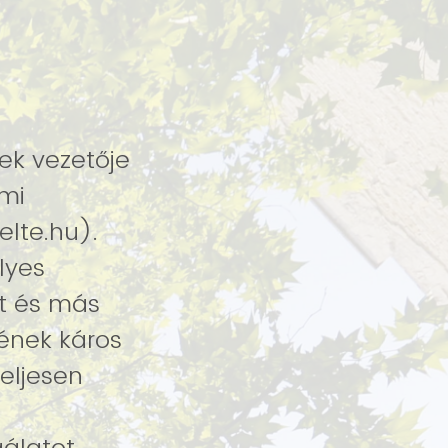
ek vezetője
emi
lte.hu).
lyes
ét és más
eljesen
gálatot