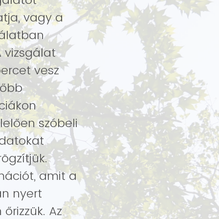
tja, vagy a
álatban
 vizsgálat
percet vesz
sőbb
ciákon
lelően szóbeli
adatokat
ögzítjük.
ációt, amit a
án nyert
őrizzük. Az