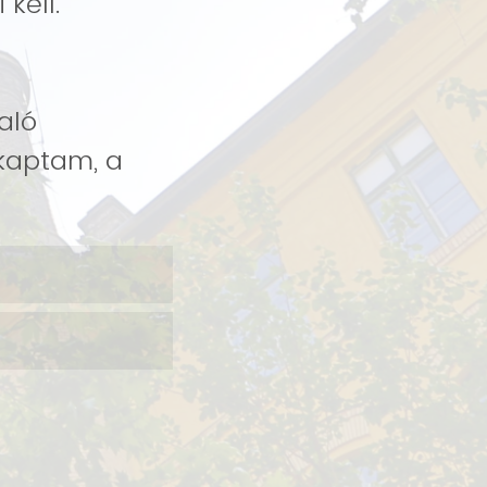
 kell.
aló
 kaptam, a