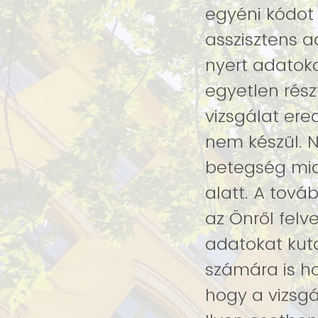
egyéni kódot
asszisztens a
nyert adatoko
egyetlen rés
vizsgálat ere
nem készül. Nem kezelnek neurológiai vagy pszichiátriai
betegség miat
alatt. A továbblépéssel hozzájárul ahhoz, hogy a vizsgálat során
az Önről fel
adatokat kuta
számára is ho
hogy a vizsgá