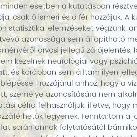
 minden esetben a kutatásban résztv
dja, csak ő ismeri és ő fér hozzájuk. A 
n statisztikai elemzéseket végzünk, 
ztvevő azonossága sem állapítható m
dményéről orvosi jellegű zárójelentés, l
t, és korábban sem álltam ilyen jelle
vett, személye azonosítására nem alka
tási célra felhasználjuk, illetve, hogy
zzáférhetők legyenek. Fenntartom a jo
lat során annak folytatásától bármikor