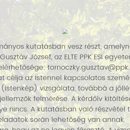
ányos kutatásban vesz részt, amelyn
 Gusztáv József, az ELTE PPK ESI egyet
elérhetősége: tornoczky.gusztav@ppk.e
at célja az Istennel kapcsolatos szemé
(istenkép) vizsgálata, továbbá a jóll
felmérése. A kérdőív kitöltésének káros
 nincs. A kutatásban való részvétel t
feladatok során lehetőség van annak
a, hogy az ne legyen fárasztó. A vizs